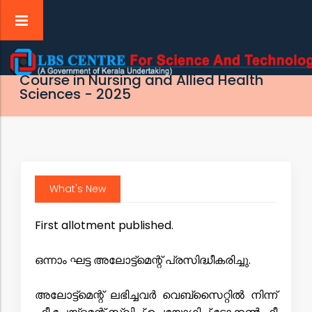
Admission to Professional Degree
Course in Nursing and Allied Health
tion
Sciences - 2025
ry
t
What's New
First allotment published.
s
ഒന്നാം ഘട്ട അലോട്ട്മെന്റ് പ്രസിദ്ധീകരിച്ചു.
അലോട്ട്മെന്റ് ലഭിച്ചവർ വെബ്സൈറ്റിൽ നിന്ന്