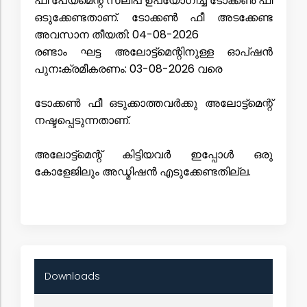
ഫീ പേയ്‌മെന്റ് സ്ലിപ് ഉപയോഗിച്ച് ടോക്കൺ ഫീ
ഒടുക്കേണ്ടതാണ്. ടോക്കൺ ഫീ അടക്കേണ്ട
അവസാന തീയതി: 04-08-2026
രണ്ടാം ഘട്ട അലോട്ട്മെന്റിനുള്ള ഓപ്ഷൻ
പുനഃക്രമീകരണം: 03-08-2026 വരെ
ടോക്കൺ ഫീ ഒടുക്കാത്തവർക്കു അലോട്ട്മെന്റ്
നഷ്ടപ്പെടുന്നതാണ്.
അലോട്ട്മെന്റ് കിട്ടിയവർ ഇപ്പോൾ ഒരു
e
കോളേജിലും അഡ്മിഷൻ എടുക്കേണ്ടതില്ല.
y
,
,
m
e
Downloads
g